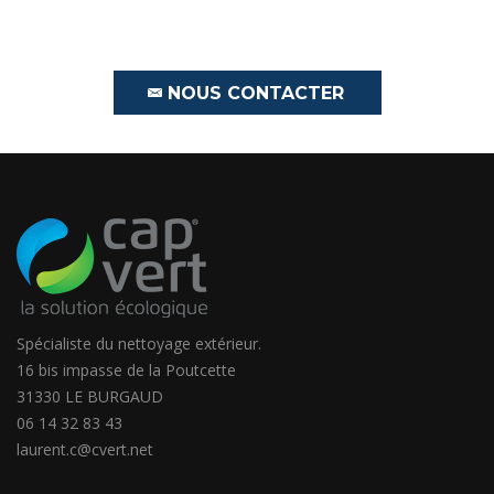
NOUS CONTACTER
Spécialiste du nettoyage extérieur.
16 bis impasse de la Poutcette
31330 LE BURGAUD
06 14 32 83 43
laurent.c@cvert.net