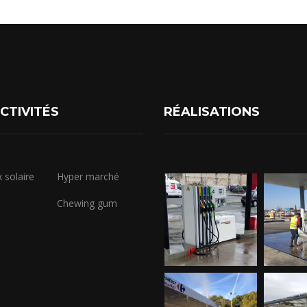
CTIVITÉS
RÉALISATIONS
 solaire
Hyper marché
s
Chewing gum