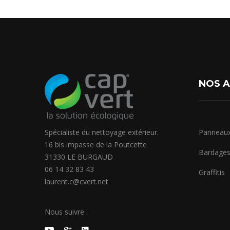
NOS A
Spécialiste du nettoyage extérieur.
Panneaux
16 bis impasse de la Poutcette
Bardage
31330 LE BURGAUD
06 14 32 83 43
Graffitis
laurent.c@cvert.net
Nous suivre :